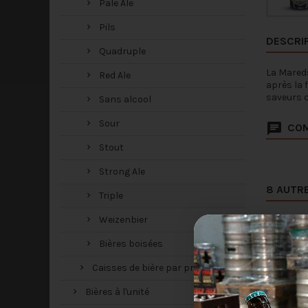
Pale Ale
Pils
DESCRI
Quadruple
La Mareds
Red Ale
après la 
saveurs c
Sans alcool
Sour
COM
Stout
Strong Ale
8 AUTRE
Triple
Weizenbier
Bières boisées
Caisses de bière par prix
Bières à l'unité