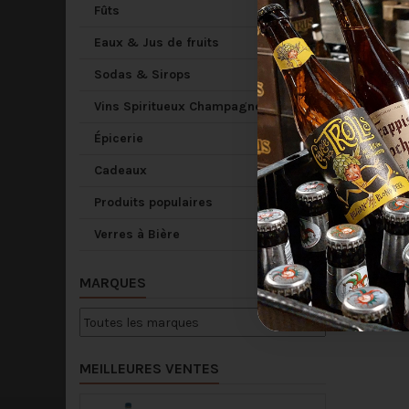
Fûts
Eaux & Jus de fruits
TRIPL
Sodas & Sirops
Vins Spiritueux Champagne
2,
Épicerie

Cadeaux
Produits populaires
Verres à Bière
MARQUES
MEILLEURES VENTES