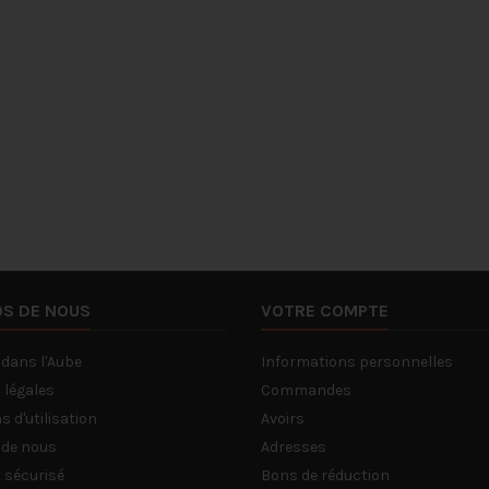
OS DE NOUS
VOTRE COMPTE
 dans l'Aube
Informations personnelles
 légales
Commandes
s d'utilisation
Avoirs
 de nous
Adresses
 sécurisé
Bons de réduction