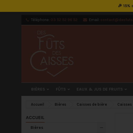
🎉 15%
M
Cr
C
Téléphone:
03 52 52 96 52
Email:
contact@desfutsd
add_circle_outline
Vou
Nom
BIÈRES
FÛTS
EAUX & JUS DE FRUITS
Accueil
Bières
Caisses de bière
Caisses 
ACCUEIL
Bières