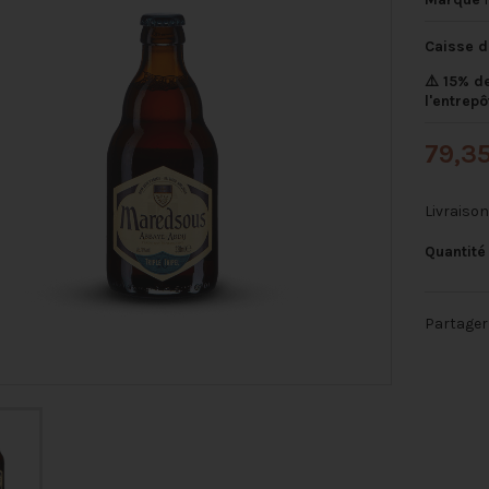
Caisse d
⚠️ 15% d
l'entrepô
79,3
Livraiso
Quantité
Partager