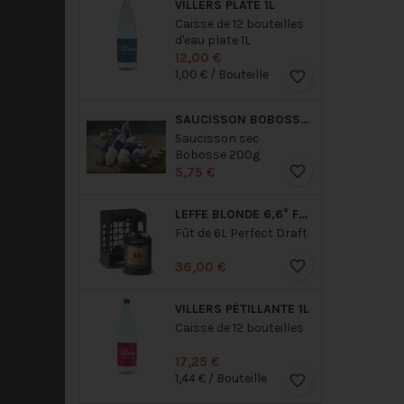
VILLERS PLATE 1L
Caisse de 12 bouteilles
d'eau plate 1L
Prix
12,00 €
1,00 € / Bouteille
favorite_border
SAUCISSON BOBOSSE NATURE 200G
Saucisson sec
Bobosse 200g
favorite_border
Prix
5,75 €
LEFFE BLONDE 6,6° FUT 6L
Fût de 6L Perfect Draft
favorite_border
Prix
36,00 €
VILLERS PÉTILLANTE 1L
Caisse de 12 bouteilles
Prix
17,25 €
1,44 € / Bouteille
favorite_border