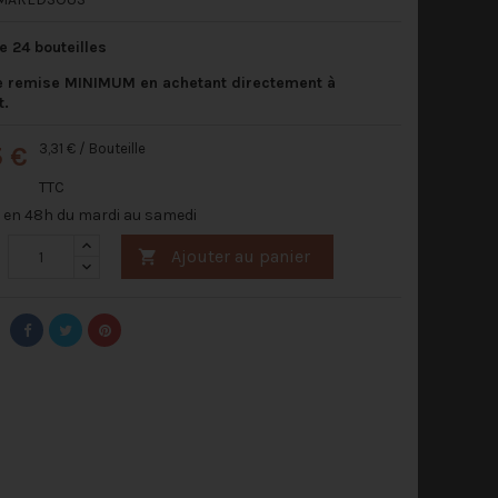
e 24 bouteilles
e remise MINIMUM en achetant directement à
t.
3,31 € / Bouteille
5 €
TTC
n en 48h du mardi au samedi
Ajouter au panier
