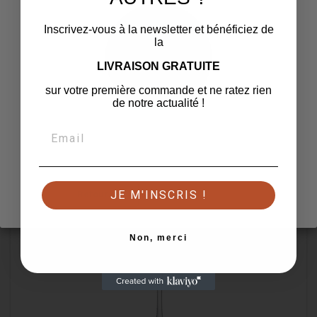
Inscrivez-vous à la newsletter et bénéficiez de
la
PAIX DIEU 10° 33 CL CAISSE
LIVRAISON GRATUITE
Prix
44,85 €
sur votre première commande et ne ratez rien
3,74 € / Bouteille
de notre actualité !
Hop là pas si vite !

Ajouter au panier
Confirmez que vous avez l'âge légal pour continuer
favorite_border
JE M'INSCRIS !
Retour
J'ai au moins 18 ans
Non, merci