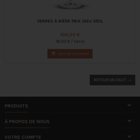
VERRES À BIÈRE PAIX DIEU 25CL
Prix
108,00 €
18,00 € / Verre

Ajouter au panier
RETOUR EN HAUT


PRODUITS

À PROPOS DE NOUS

VOTRE COMPTE