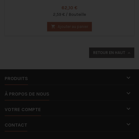
Prix
62,10 €
2,59 € / Bouteille

Ajouter au panier
RETOUR EN HAUT


PRODUITS

À PROPOS DE NOUS

VOTRE COMPTE

CONTACT