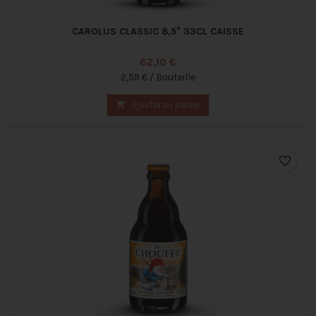
CAROLUS CLASSIC 8,5° 33CL CAISSE
Prix
62,10 €
2,59 € / Bouteille

Ajouter au panier
favorite_border