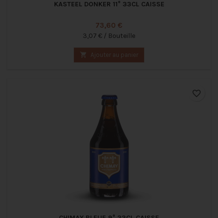
KASTEEL DONKER 11° 33CL CAISSE
Prix
73,60 €
3,07 € / Bouteille

Ajouter au panier
favorite_border
CHIMAY BLEUE 9° 33CL CAISSE