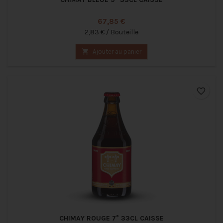
Prix
67,85 €
2,83 € / Bouteille

Ajouter au panier
favorite_border
CHIMAY ROUGE 7° 33CL CAISSE