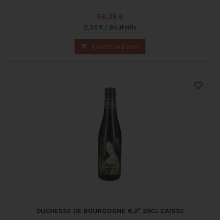
Prix
56,35 €
2,35 € / Bouteille

Ajouter au panier
favorite_border
DUCHESSE DE BOURGOGNE 6,2° 25CL CAISSE