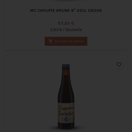
MC CHOUFFE BRUNE 8° 33CL CAISSE
Prix
67,85 €
2,83 € / Bouteille

Ajouter au panier
favorite_border