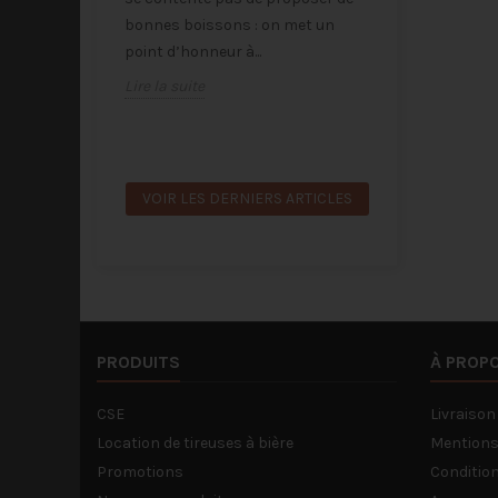
leures
bonnes boissons : on met un
Désormais, le
point d’honneur à...
sont mises à
Lire la suite
gratuitement.
Et ça change 
Lire la suite
VOIR LES DERNIERS ARTICLES
PRODUITS
À PROP
CSE
Livraison
Location de tireuses à bière
Mentions
Promotions
Condition