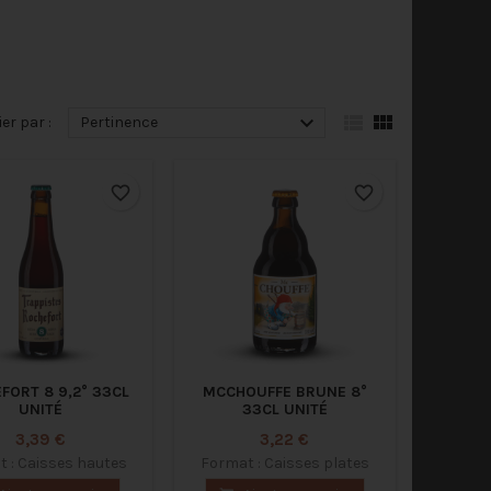



ier par :
Pertinence
favorite_border
favorite_border
FORT 8 9,2° 33CL
MCCHOUFFE BRUNE 8°
UNITÉ
33CL UNITÉ
Prix
Prix
3,39 €
3,22 €
 : Caisses hautes
Format : Caisses plates