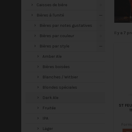
Caisses de bière
Bières à l'unité
Bières par notes gustatives
Il y a 7 p
Bières par couleur
Bières par style
Amber Ale
Bières boisées
Blanches / Witbier
Blondes spéciales
Dark Ale
ST FE
Fruitée
1
IPA
Forma
Läger