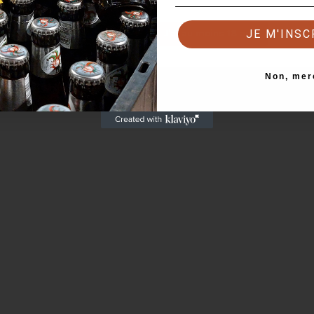
Confirmez que vous avez l'âge légal pour continuer
Retour
J'ai au moins 18 ans
JE M'INSC
Non, mer