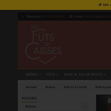
🎉 15%
M
(
Cr
C
Téléphone:
03 52 52 96 52
Email:
contact@desfutsd
add_circle_outline
((
Vou
Nom
BIÈRES
FÛTS
EAUX & JUS DE FRUITS
Accueil
Bières
Bières à l'unité
Bières par
ACCUEIL
Bières