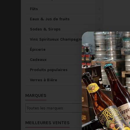
Fûts
Eaux & Jus de fruits
Sodas & Sirops
Vins Spiritueux Champagne
Épicerie
Cadeaux
Produits populaires
Verres à Bière
MARQUES
MEILLEURES VENTES