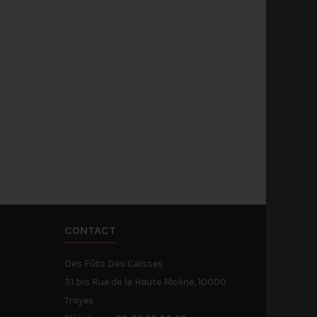
urs de belles bouteilles : les
trouver un cadeau pour vos
tueux artisanaux de la
proches, nous avons ce qu'il vous
lerie de la Seine font...
faut !
a suite
Lire la suite
CONTACT
Des Fûts Des Caisses
31 bis Rue de la Haute Moline, 10000
Troyes