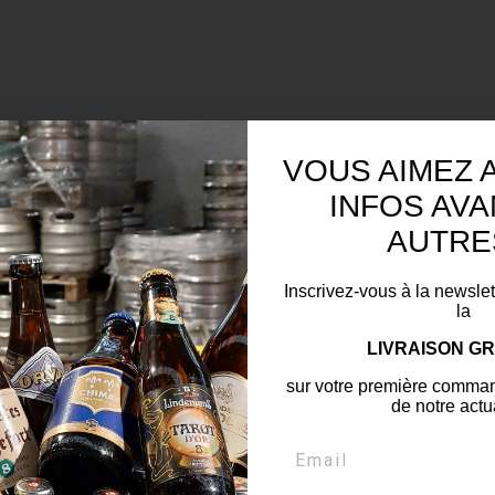
VOUS AIMEZ 
INFOS AVA
AUTRE
Inscrivez-vous à la newslet
la
LIVRAISON GR
sur votre première comman
de notre actua
Hop là pas si vite !