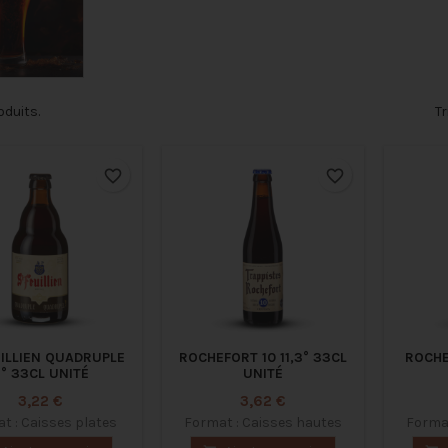
roduits.
Tr
favorite_border
favorite_border
UILLIEN QUADRUPLE
ROCHEFORT 10 11,3° 33CL
ROCHE
1° 33CL UNITÉ
UNITÉ
Prix
Prix
3,22 €
3,62 €
t : Caisses plates
Format : Caisses hautes
Format