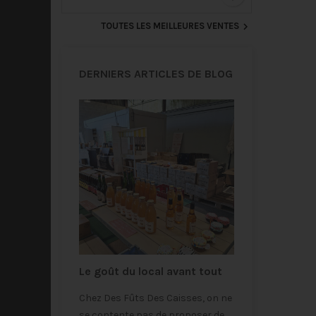

TOUTES LES MEILLEURES VENTES
DERNIERS ARTICLES DE BLOG
4
Le goût du local avant tout
Louer une t
(gratuiteme
offres bien
Chez Des Fûts Des Caisses, on ne
parfaite po
événement
ofiter de
se contente pas de proposer de