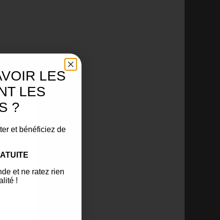
AVOIR LES
NT LES
S ?
ter et bénéficiez de
ATUITE
de et ne ratez rien
lité !