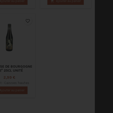
Ajouter au panier

Ajouter au panier
favorite_border
SE DE BOURGOGNE
2° 25CL UNITÉ
Prix
2,99 €
 : Caisses hautes
Ajouter au panier