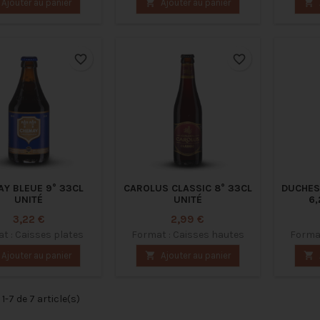
Ajouter au panier

Ajouter au panier

favorite_border
favorite_border
AY BLEUE 9° 33CL
CAROLUS CLASSIC 8° 33CL
DUCHES
UNITÉ
UNITÉ
6,
Prix
Prix
3,22 €
2,99 €
t : Caisses plates
Format : Caisses hautes
Format
Ajouter au panier

Ajouter au panier

1-7 de 7 article(s)