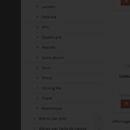

Lambic
Pale Ale
Pils
Quadruple
Red Ale
Sans alcool
Sour
CHIM
Stout
Strong Ale
Forma
Triple

Weizenbier
Bières par prix
Affichage 
Bières par taille de caisse