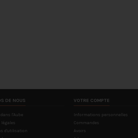
9,90€ la livraison… et gratuite dès
amate
s tireuses à bière
100€
spiri
 disposition
Distil
Lire la suite
 Oui, gratuitement.
Lire l
tout.
OS DE NOUS
VOTRE COMPTE
 dans l'Aube
Informations personnelles
 légales
Commandes
s d'utilisation
Avoirs