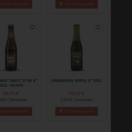
Ajouter au panier

Ajouter au panier
favorite_border
favorite_border
ANS TAROT D'OR 8°
LINDEMANS APPLE 5° 25CL
25CL CAISSE
Prix
Prix
62,10 €
56,35 €
59 € / Bouteille
2,35 € / Bouteille
Ajouter au panier

Ajouter au panier