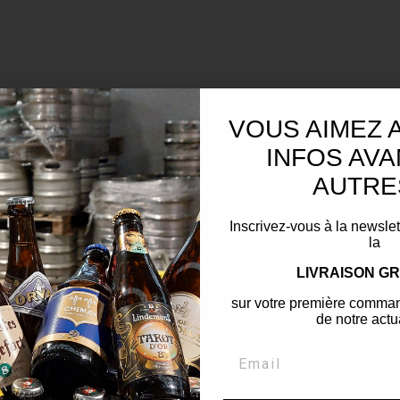
VOUS AIMEZ 
INFOS AVA
AUTRE
Inscrivez-vous à la newslet
la
LIVRAISON GR
sur votre première comman
de notre actua
Hop là pas si vite !
Confirmez que vous avez l'âge légal pour continuer