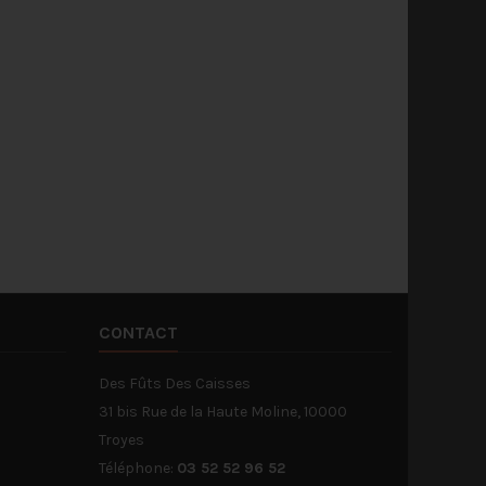
tueux artisanaux de la
proches, nous avons ce qu'il vous
lerie de la Seine font...
faut !
a suite
Lire la suite
CONTACT
Des Fûts Des Caisses
31 bis Rue de la Haute Moline, 10000
Troyes
Téléphone:
03 52 52 96 52