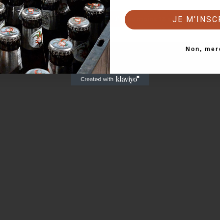
JE M'INSC
Retour
J'ai au moins 18 ans
Non, mer