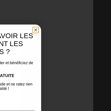
AVOIR LES
NT LES
S ?
ter et bénéficiez de
ATUITE
de et ne ratez rien
lité !