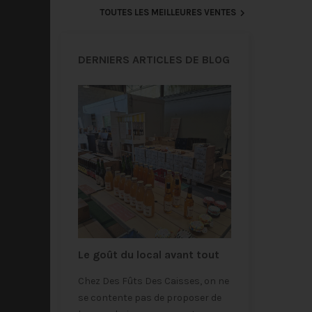

TOUTES LES MEILLEURES VENTES
DERNIERS ARTICLES DE BLOG
4
Le goût du local avant tout
Louer une t
(gratuiteme
offres bien
Chez Des Fûts Des Caisses, on ne
parfaite po
événement
ofiter de
se contente pas de proposer de