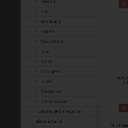
Pale Ale

Pils
Quadruple
Red Ale
Sans alcool
Sour
Stout
Strong Ale
LINDE
Triple
2,
Weizenbier
2,
Bières boisées

Caisses de bière par prix
Bières à l'unité
Affichage 