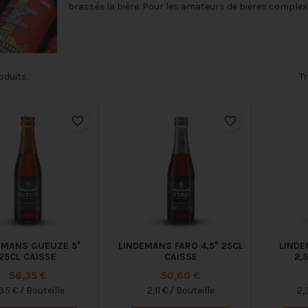
brassée la bière. Pour les amateurs de bières complexe
roduits.
Tr
favorite_border
favorite_border
EMANS GUEUZE 5°
LINDEMANS FARO 4,5° 25CL
LINDE
25CL CAISSE
CAISSE
2,
Prix
Prix
56,35 €
50,60 €
35 € / Bouteille
2,11 € / Bouteille
2,