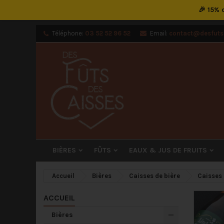
🎉 15%
M
(
Cr
C
Téléphone:
03 52 52 96 52
Email:
contact@desfutsd
add_circle_outline
((
Vou
Nom
BIÈRES
FÛTS
EAUX & JUS DE FRUITS
Accueil
Bières
Caisses de bière
Caisses 
ACCUEIL
Bières