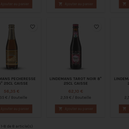
Ajouter au panier

Ajouter au panier

favorite_border
favorite_border
MANS PECHERESSE
LINDEMANS TAROT NOIR 8°
LINDEM
5° 25CL CAISSE
25CL CAISSE
Prix
Prix
56,35 €
62,10 €
35 € / Bouteille
2,59 € / Bouteille
2,
Ajouter au panier

Ajouter au panier

1-8 de 8 article(s)