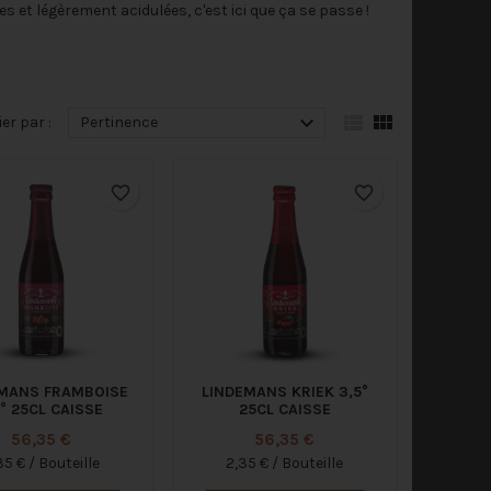
s et légèrement acidulées, c'est ici que ça se passe !



ier par :
Pertinence
favorite_border
favorite_border
MANS FRAMBOISE
LINDEMANS KRIEK 3,5°
5° 25CL CAISSE
25CL CAISSE
Prix
Prix
56,35 €
56,35 €
35 € / Bouteille
2,35 € / Bouteille