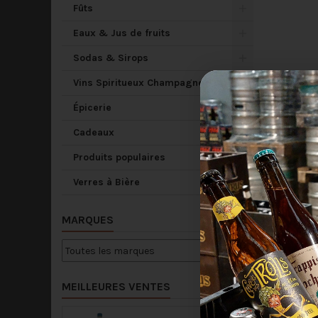
Fûts
Eaux & Jus de fruits
Sodas & Sirops
Vins Spiritueux Champagne
Épicerie
Cadeaux
Produits populaires
Verres à Bière
MARQUES
MEILLEURES VENTES