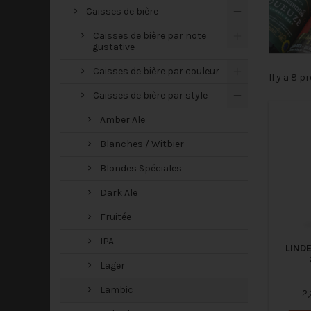
Caisses de bière
Caisses de bière par note
gustative
Caisses de bière par couleur
Il y a 8 p
Caisses de bière par style
Amber Ale
Blanches / Witbier
Blondes Spéciales
Dark Ale
Fruitée
IPA
LIND
Läger
Lambic
2,