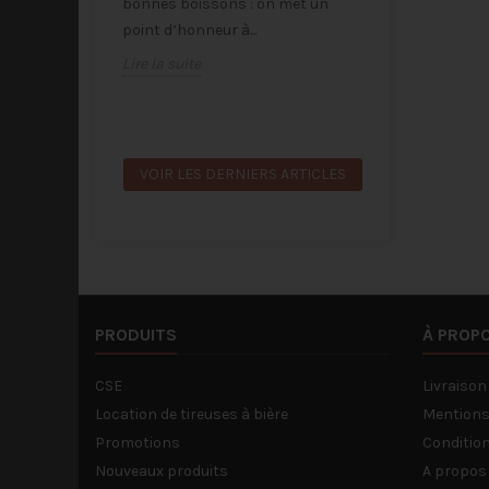
leures
bonnes boissons : on met un
Désormais, le
point d’honneur à...
sont mises à
Lire la suite
gratuitement.
Et ça change 
Lire la suite
VOIR LES DERNIERS ARTICLES
PRODUITS
À PROP
CSE
Livraison
Location de tireuses à bière
Mentions
Promotions
Condition
Nouveaux produits
A propos