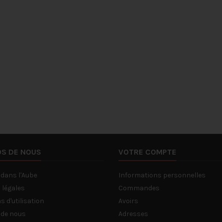
s tireuses à bière
100€
spiri
 disposition
Distil
Lire la suite
 Oui, gratuitement.
Lire l
tout.
OS DE NOUS
VOTRE COMPTE
 dans l'Aube
Informations personnelles
 légales
Commandes
s d'utilisation
Avoirs
 de nous
Adresses