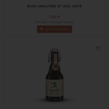
BUSH CARACTÈRE 12° 33CL UNITÉ
Prix
3,62 €
Format : Caisses hautes

Ajouter au panier
favorite_border