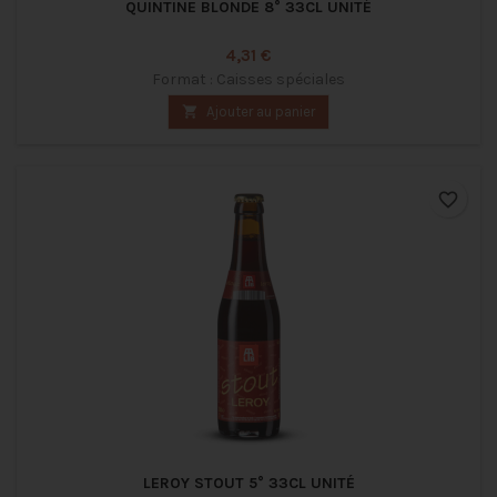
QUINTINE BLONDE 8° 33CL UNITÉ
Prix
4,31 €
Format : Caisses spéciales

Ajouter au panier
favorite_border
LEROY STOUT 5° 33CL UNITÉ