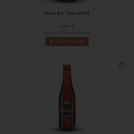
FILOU 8,5° 33CL UNITÉ
Prix
2,99 €
Format : Caisses plates

Ajouter au panier
favorite_border