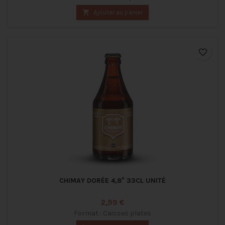

Ajouter au panier
favorite_border
CHIMAY DORÉE 4,8° 33CL UNITÉ
Prix
2,99 €
Format : Caisses plates