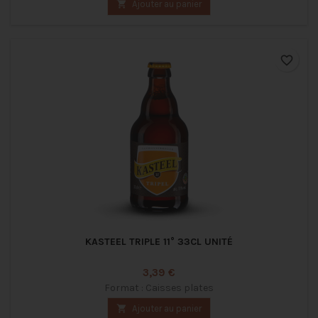

Ajouter au panier
favorite_border
KASTEEL TRIPLE 11° 33CL UNITÉ
Prix
3,39 €
Format : Caisses plates

Ajouter au panier