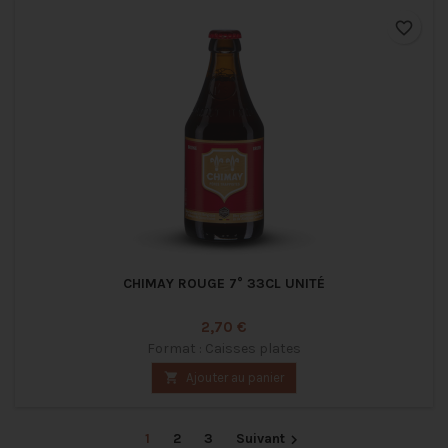
favorite_border
CHIMAY ROUGE 7° 33CL UNITÉ
Prix
2,70 €
Format : Caisses plates

Ajouter au panier
1
2
3
Suivant
