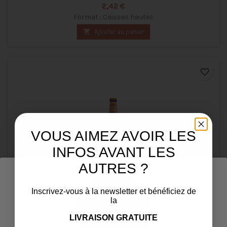
Prix
2,42 €
Format : Caisses hautes

Ajouter au panier
favorite_border
VOUS AIMEZ AVOIR LES
INFOS AVANT LES
AUTRES ?
Inscrivez-vous à la newsletter et bénéficiez de
la
CINEY BLONDE 7° 25CL UNITÉ
LIVRAISON GRATUITE
Prix
2,70 €