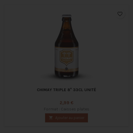
favorite_border
CHIMAY TRIPLE 8° 33CL UNITÉ
Prix
2,99 €
Format : Caisses plates

Ajouter au panier