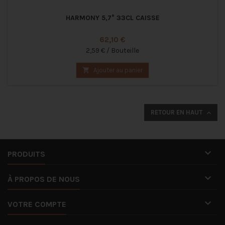
HARMONY 5,7° 33CL CAISSE
Prix
62,10 €
2,59 € / Bouteille

Ajouter au panier
RETOUR EN HAUT


PRODUITS

À PROPOS DE NOUS

VOTRE COMPTE