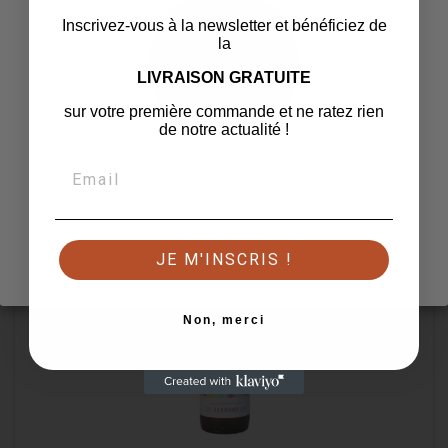
Inscrivez-vous à la newsletter et bénéficiez de
la
CHIMAY DOREE 4,8° 33CL CAISSE
LIVRAISON GRATUITE
Prix
62,10 €
2,59 € / Bouteille
sur votre première commande et ne ratez rien
de notre actualité !

Ajouter au panier
Hop là pas si vite !
Confirmez que vous avez l'âge légal pour continuer
favorite_border
JE M'INSCRIS !
Retour
J'ai au moins 18 ans
Non, merci