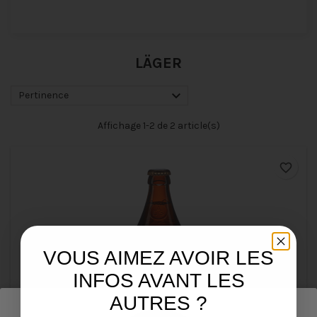
LÄGER

Pertinence
Affichage 1-2 de 2 article(s)
favorite_border
VOUS AIMEZ AVOIR LES
INFOS AVANT LES
AUTRES ?