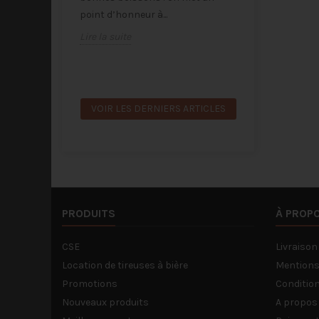
Désormais, le
point d’honneur à...
sont mises à
Lire la suite
gratuitement.
Et ça change 
Lire la suite
VOIR LES DERNIERS ARTICLES
PRODUITS
À PROP
CSE
Livraison
Location de tireuses à bière
Mentions
Promotions
Condition
Nouveaux produits
A propos