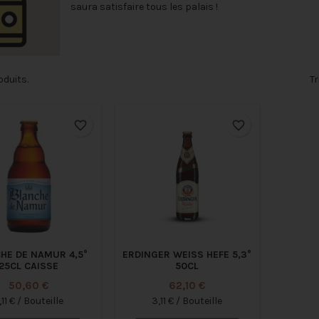
saura satisfaire tous les palais !
roduits.
Tr
favorite_border
favorite_border
HE DE NAMUR 4,5°
ERDINGER WEISS HEFE 5,3°
25CL CAISSE
50CL
Prix
Prix
50,60 €
62,10 €
,11 € / Bouteille
3,11 € / Bouteille