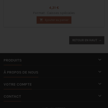
Prix
4,31 €
Format : Caisses spéciales

Ajouter au panier
RETOUR EN HAUT


PRODUITS

À PROPOS DE NOUS

VOTRE COMPTE

CONTACT