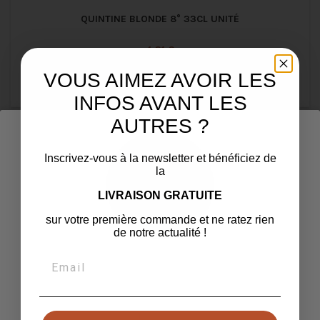
QUINTINE BLONDE 8° 33CL UNITÉ
Prix
4,31 €
Format : Caisses spéciales
VOUS AIMEZ AVOIR LES

Ajouter au panier
INFOS AVANT LES
AUTRES ?
favorite_border
Inscrivez-vous à la newsletter et bénéficiez de
la
LIVRAISON GRATUITE
sur votre première commande et ne ratez rien
de notre actualité !
Hop là pas si vite !
Confirmez que vous avez l'âge légal pour continuer