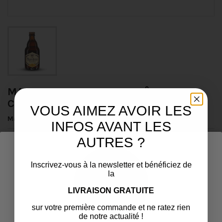
MAREDSOUS 6 BLONDE 6,5° 33CL
CAISSE
VOUS AIMEZ AVOIR LES
Marque
MAREDSOUS
INFOS AVANT LES
AUTRES ?
Caisse de 24 bouteilles
⚠️ 15% de remise MINIMUM en achetant directement à
l'entrepôt.
Inscrivez-vous à la newsletter et bénéficiez de
la
2,83 € / Bouteille
67,85 €
LIVRAISON GRATUITE
TTC
sur votre première commande et ne ratez rien
Livraison en 48h du mardi au samedi
de notre actualité !