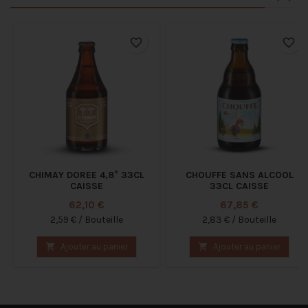
favorite_border
favorite_border
CHIMAY DOREE 4,8° 33CL
CHOUFFE SANS ALCOOL
CAISSE
33CL CAISSE
Prix
Prix
62,10 €
67,85 €
2,59 € / Bouteille
2,83 € / Bouteille

Ajouter au panier

Ajouter au panier