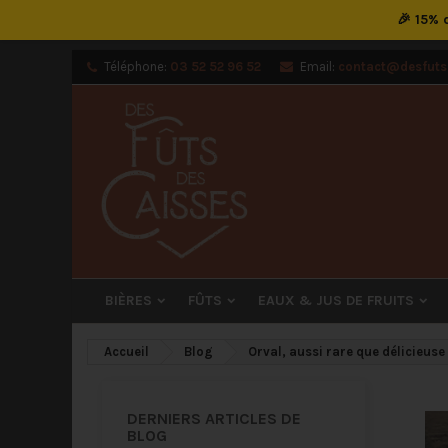
🎉 15%
M
(
Cr
C
Téléphone:
03 52 52 96 52
Email:
contact@desfutsd
add_circle_outline
((
Vou
Nom
BIÈRES
FÛTS
EAUX & JUS DE FRUITS
Accueil
Blog
Orval, aussi rare que délicieuse .
DERNIERS ARTICLES DE
BLOG