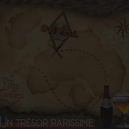
tireuse à bière
La livraison chez Des Fûts
Les s
ent) : la solution
Des Caisses : simple,
chez 
our vos
rapide… et vite rentabilisée
Grande
ts
9,90€ la livraison… et gratuite
amateu
es tireuses à bière
dès 100€
les sp
à disposition
Distill
Lire la suite
. Oui, gratuitement.
Lire la
e tout.