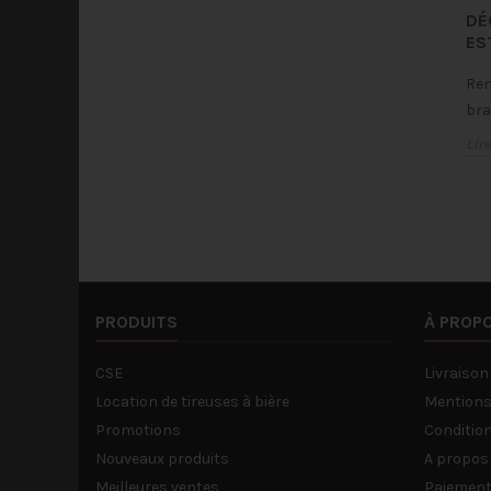
DÉ
ES
Ren
bra
Lire
PRODUITS
À PROP
CSE
Livraison
Location de tireuses à bière
Mentions
Promotions
Condition
Nouveaux produits
A propos
Meilleures ventes
Paiement