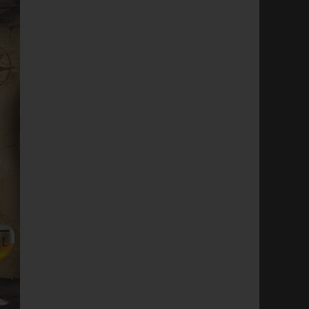
piritueux débarquent
Besoin d'idées cadeaux
Des Fûts Des Caisses
pour les fêtes ?
 nouvelle pour les
Ne vous creusez plus la tête à
rs de belles bouteilles :
trouver un cadeau pour vos
iritueux artisanaux de la
proches, nous avons ce qu'il
erie de la Seine font...
vous faut !
 suite
Lire la suite