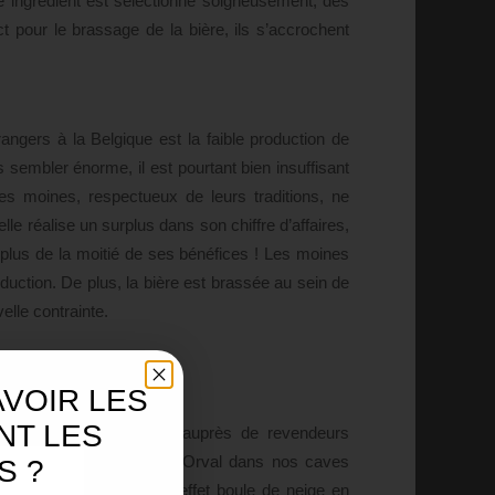
e ingrédient est sélectionné soigneusement, des
ct pour le brassage de la bière, ils s’accrochent
ngers à la Belgique est la faible production de
s sembler énorme, il est pourtant bien insuffisant
les moines, respectueux de leurs traditions, ne
lle réalise un surplus dans son chiffre d’affaires,
 plus de la moitié de ses bénéfices ! Les moines
duction. De plus, la bière est brassée au sein de
elle contrainte.
AVOIR LES
NT LES
ur bière avec parcimonie auprès de revendeurs
nc la faible présence de l’Orval dans nos caves
S ?
 la rareté aussi … Un effet boule de neige en