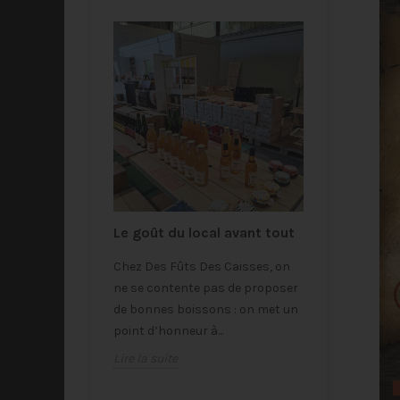
024
Le goût du local avant tout
Louer une 
(gratuitem
es offres bien
Chez Des Fûts Des Caisses, on
parfaite p
événemen
r profiter de
ne se contente pas de proposer
eilleures
de bonnes boissons : on met un
Désormais, l
point d’honneur à...
sont mises 
Lire la suite
gratuitement
Et ça chang