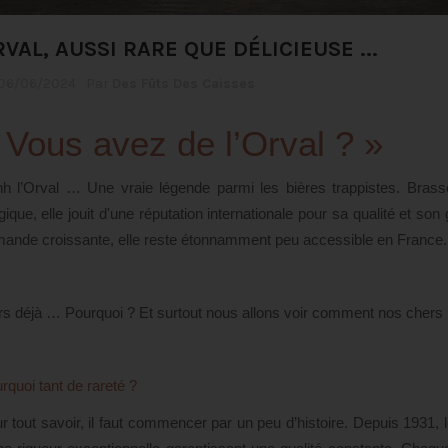
VAL, AUSSI RARE QUE DÉLICIEUSE ...
06/06/2024
Par
Des Fûts Des Caisses
 Vous avez de l’Orval ? »
h l’Orval … Une vraie légende parmi les bières trappistes. Bras
gique, elle jouit d'une réputation internationale pour sa qualité et so
ande croissante, elle reste étonnamment peu accessible en France.
rs déjà … Pourquoi ? Et surtout nous allons voir comment nos chers l
rquoi tant de rareté ?
r tout savoir, il faut commencer par un peu d’histoire. Depuis 1931, 