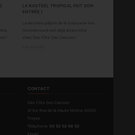
S
LA KASTEEL TROPICAL FAIT SON
ENTRÉE !
La dernière pépite de la brasserie Van
ère,
Honsebrouck est déjà disponible
nt !
chez Des Fûts Des Caisses !
Lire la suite
CONTACT
Des Fûts Des Caisses
31 bis Rue de la Haute Moline, 10000
Troyes
Téléphone:
03 52 52 96 52
Email: