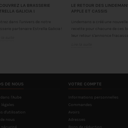
COUVREZ LA BRASSERIE
LE RETOUR DES LINDEMAN
TRELLA GALICIA !
APPLE ET CASSIS
trez dans l'univers de notre
Lindemans a créé une nouvelle
sserie partenaire Estrella Galicia !
recette pour chacune de ces bi
leur retour s'annonce fracassa
 la suite
Lire la suite
OS DE NOUS
VOTRE COMPTE
 dans l'Aube
Informations personnelles
 légales
Commandes
s d'utilisation
Avoirs
 de nous
Adresses
 sécurisé
Bons de réduction