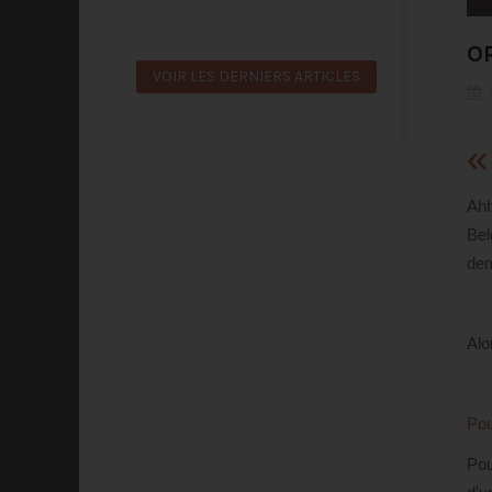
Lire la suite
OR
VOIR LES DERNIERS ARTICLES
«
Ahh
Bel
dem
Alo
Pou
Pou