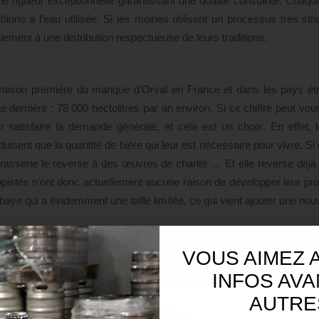
ne rigueur exceptionnelle garantissant une qualité constante. Chaqu
blons à l’eau utilisée. Si les moines utilisent un processus très stri
lement à une distribution respectueuse de leurs traditions.
raison première du manque d’Orval en France et dans les pays étra
te dernière : 78 000 hectolitres par an environ. Si ce chiffre peut vou
r satisfaire la demande générale, et cela est un choix. En effet, 
duisent que la quantité de bière qui leur est nécessaire pour vivre. Si e
brasserie le reverse à des œuvres de charité … Et elle reverse déjà
ppistes n'ont donc actuellement aucune raison de développer leur pro
bbaye qui a évidemment une taille limitée, ce qui vient ajouter une nouv
VOUS AIMEZ 
chasse aux Orvaux
INFOS AVA
n de satisfaire au mieux la demande, les moines distribuent le
cialisés et privilégient les marchés locaux. Tout cela explique do
AUTRE
nçaises. En plus de cela, la demande ne fait qu’augmenter … Donc