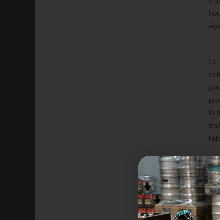
d’u
hou
éga
La 
cet
pou
pro
la 
tra
l’a
La 
Afi
spé
Fra