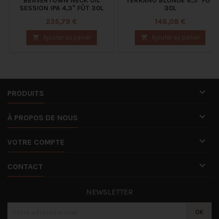
BEAVERTOWN NECK OIL
TERRANO BLONDE 6,5° FÛT
SESSION IPA 4,3° FÛT 30L
30L
Prix
Prix
235,79 €
146,08 €

Ajouter au panier

Ajouter au panier

PRODUITS

À PROPOS DE NOUS

VOTRE COMPTE

CONTACT
NEWSLETTER