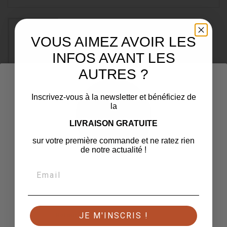
VOUS AIMEZ AVOIR LES
INFOS AVANT LES
AUTRES ?
LIMONADE FÛT 30 L
Inscrivez-vous à la newsletter et bénéficiez de
la
Limonade en fût de 30L
LIVRAISON GRATUITE
45,08 €
TTC
sur votre première commande et ne ratez rien
de notre actualité !
Ajouter au panier
Quantité

Hop là pas si vite !
Partager
Confirmez que vous avez l'âge légal pour continuer
JE M'INSCRIS !
Retour
J'ai au moins 18 ans